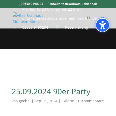
02630 9190294
info@altesbrauhaus-koblenz.de
}
Mo.-Sa. 16-23 Uhr (So. bis 22 Uhr)

info@altesbrauhaus-muelheim-kaerlich.de
v

02630 9190294
Reservierung
25.09.2024 90er Party
von
goebel
|
Sep. 25, 2024
|
Galerie
|
0 Kommentare