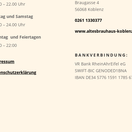
Braugasse 4
0 – 22.00 Uhr
56068 Koblenz
tag und Samstag
0261 1330377
0 – 24.00 Uhr
www.altesbrauhaus-koblen
ntag
und Feiertagen
0 – 22:00
BANKVERBINDUNG:
ressum
VR Bank RheinAhrEifel eG
SWIFT-BIC GENODED1BNA
enschutzerklärung
IBAN DE34 5776 1591 1785 6