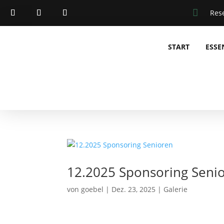

Res
START
ESSE
12.2025 Sponsoring Seni
von
goebel
|
Dez. 23, 2025
|
Galerie