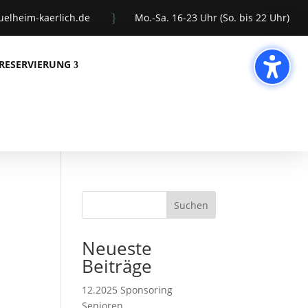
}
elheim-kaerlich.de
Mo.-Sa. 16-23 Uhr (So. bis 22 Uhr)
RESERVIERUNG
Suchen
Neueste
Beiträge
12.2025 Sponsoring
Senioren