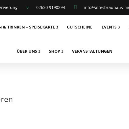
v

ervierung
02630 9190294
info@altesbrauhaus-mu
N & TRINKEN – SPEISEKARTE
GUTSCHEINE
EVENTS
ÜBER UNS
SHOP
VERANSTALTUNGEN
oren