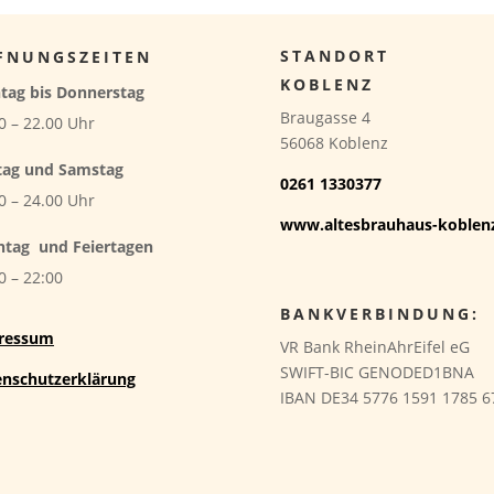
STANDORT
FNUNGSZEITEN
KOBLENZ
tag bis Donnerstag
Braugasse 4
0 – 22.00 Uhr
56068 Koblenz
tag und Samstag
0261 1330377
0 – 24.00 Uhr
www.altesbrauhaus-koblen
ntag
und Feiertagen
0 – 22:00
BANKVERBINDUNG:
ressum
VR Bank RheinAhrEifel eG
SWIFT-BIC GENODED1BNA
enschutzerklärung
IBAN DE34 5776 1591 1785 6