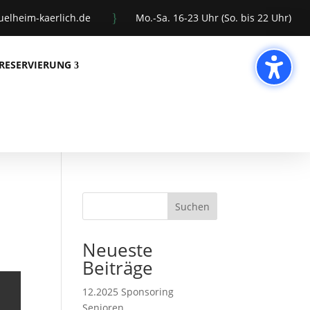
}
elheim-kaerlich.de
Mo.-Sa. 16-23 Uhr (So. bis 22 Uhr)
RESERVIERUNG
Suchen
Neueste
Beiträge
12.2025 Sponsoring
Senioren