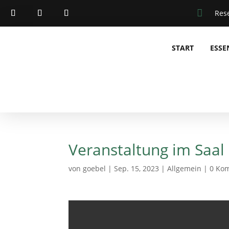

Res
START
ESSE
Veranstaltung im Saal
von
goebel
|
Sep. 15, 2023
|
Allgemein
|
0 Ko