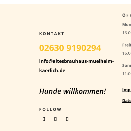
ÖF
Mon
16.0
KONTAKT
02630 9190294
Frei
16.0
info@altesbrauhaus-muelheim-
Son
kaerlich.de
11:0
Hunde willkommen!
Imp
Dat
FOLLOW