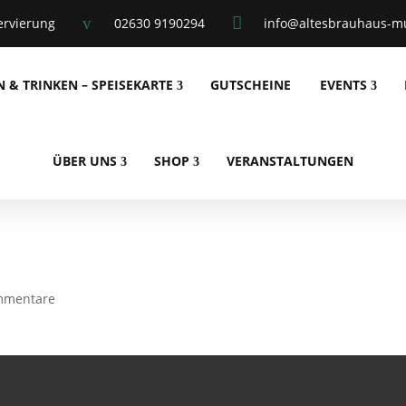
v

ervierung
02630 9190294
info@altesbrauhaus-mu
N & TRINKEN – SPEISEKARTE
GUTSCHEINE
EVENTS
ÜBER UNS
SHOP
VERANSTALTUNGEN
mmentare