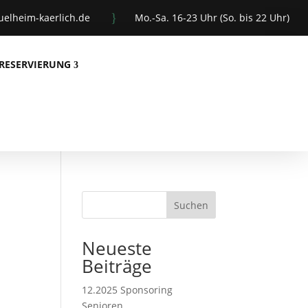
}
elheim-kaerlich.de
Mo.-Sa. 16-23 Uhr (So. bis 22 Uhr)
RESERVIERUNG
Suchen
Neueste
Beiträge
12.2025 Sponsoring
Senioren