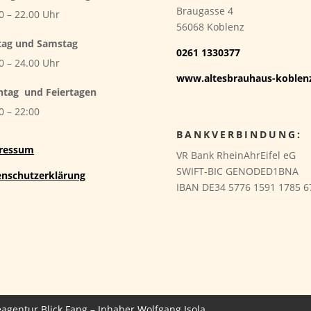
Braugasse 4
0 – 22.00 Uhr
56068 Koblenz
tag und Samstag
0261 1330377
0 – 24.00 Uhr
www.altesbrauhaus-koblen
ntag
und Feiertagen
0 – 22:00
BANKVERBINDUNG:
ressum
VR Bank RheinAhrEifel eG
SWIFT-BIC GENODED1BNA
enschutzerklärung
IBAN DE34 5776 1591 1785 6
agentur Blick Fang – Inhaber Wolfgang Isola