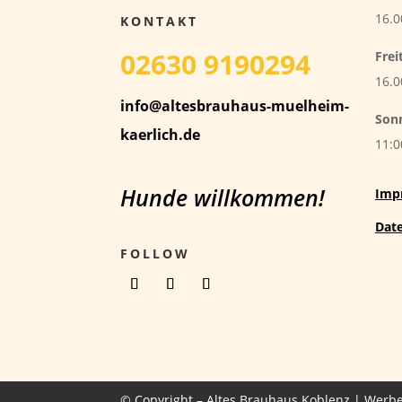
16.0
KONTAKT
02630 9190294
Frei
16.0
info@altesbrauhaus-muelheim-
Son
kaerlich.de
11:0
Hunde willkommen!
Imp
Dat
FOLLOW
© Copyright – Altes Brauhaus Koblenz |
Werbe