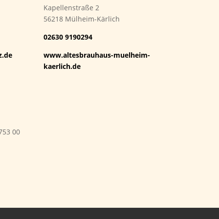
Kapellenstraße 2
56218 Mülheim-Kärlich
02630 9190294
z.de
www.altesbrauhaus-muelheim-
kaerlich.de
753 00