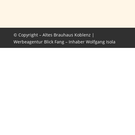
© Copyright – Altes Brauhaus Koblenz |
Werbeagentur Blick Fang – Inhaber Wolfgang Isola