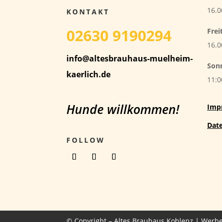
16.0
KONTAKT
02630 9190294
Frei
16.0
info@altesbrauhaus-muelheim-
Son
kaerlich.de
11:0
Hunde willkommen!
Imp
Dat
FOLLOW
© Copyright – Altes Brauhaus Koblenz |
Werbe