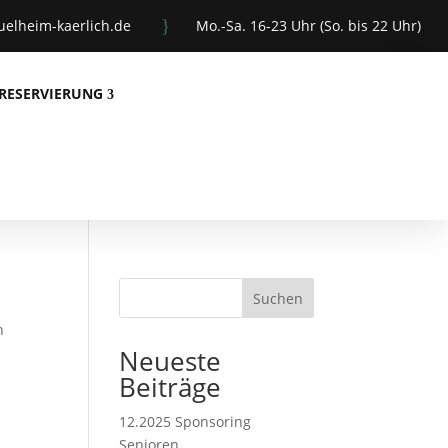
}
elheim-kaerlich.de
Mo.-Sa. 16-23 Uhr (So. bis 22 Uhr)
RESERVIERUNG
Suchen
n
Neueste
Beiträge
12.2025 Sponsoring
Senioren