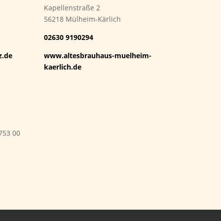
Kapellenstraße 2
56218 Mülheim-Kärlich
02630 9190294
z.de
www.altesbrauhaus-muelheim-
kaerlich.de
753 00