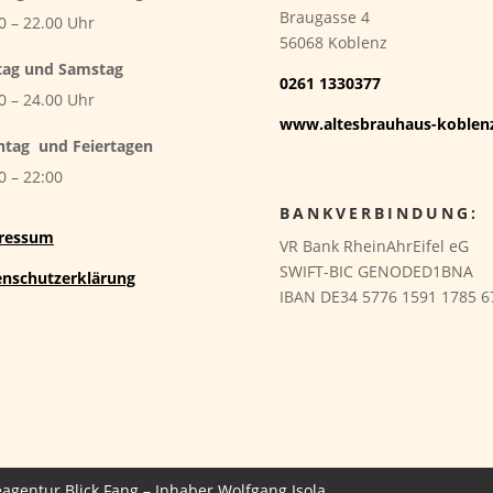
Braugasse 4
0 – 22.00 Uhr
56068 Koblenz
tag und Samstag
0261 1330377
0 – 24.00 Uhr
www.altesbrauhaus-koblen
ntag
und Feiertagen
0 – 22:00
BANKVERBINDUNG:
ressum
VR Bank RheinAhrEifel eG
SWIFT-BIC GENODED1BNA
enschutzerklärung
IBAN DE34 5776 1591 1785 6
agentur Blick Fang – Inhaber Wolfgang Isola