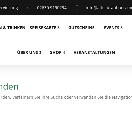
v

ervierung
02630 9190294
info@altesbrauhaus-mu
N & TRINKEN – SPEISEKARTE
GUTSCHEINE
EVENTS
ÜBER UNS
SHOP
VERANSTALTUNGEN
unden
rden. Verfeinern Sie Ihre Suche oder verwenden Sie die Navigatio